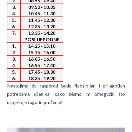
2.
08.55 - 09.40
3.
09.50 - 10.35
4.
10.45 - 11.30
5.
11.45 - 12.30
6.
12.35 - 13.20
7.
13.35 - 14.20
POSLIJEPODNE
1.
14.25 - 15.10
2.
15.15 - 16.00
3.
16.05 - 16.50
4.
16.55 - 17.40
5.
17.45 - 18.30
6.
18.35 - 19.20
Nastojimo da raspored bude fleksibilan i prilagođen
potrebama učenika, kako bismo im omogućili što
uspješnije i ugodnije učenje!