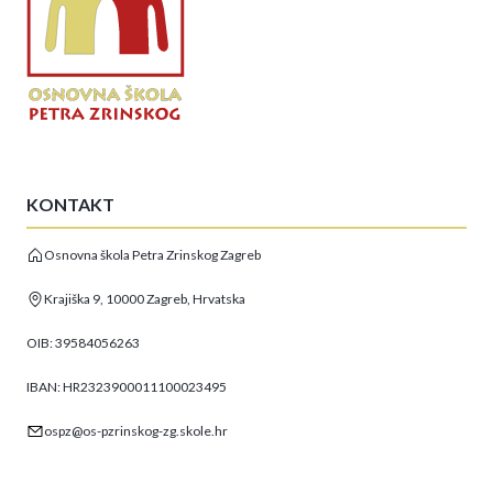
KONTAKT
Osnovna škola Petra Zrinskog Zagreb
Krajiška 9, 10000 Zagreb, Hrvatska
OIB: 39584056263
IBAN: HR2323900011100023495
ospz@os-pzrinskog-zg.skole.hr