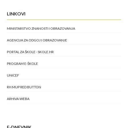
LINKOVI
MINISTARSTVO ZNANOSTI I OBRAZOVANJA
AGENCIJA ZA ODGOJ I OBRAZOVANJE
PORTAL ZA ŠKOLE - SKOLE.HR
PROGRAM E-ŠKOLE
UNICEF
RH MUP RED BUTTON
ARHIVA WEBA
E-DNEVNIK