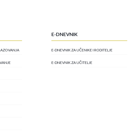
E-DNEVNIK
BRAZOVANJA
E-DNEVNIK ZA UČENIKE I RODITELJE
OVANJE
E-DNEVNIK ZA UČITELJE