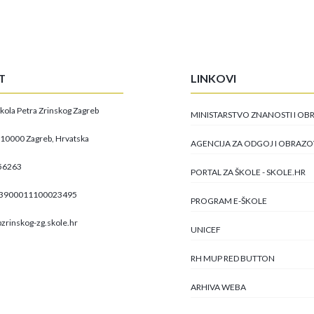
T
LINKOVI
kola Petra Zrinskog Zagreb
MINISTARSTVO ZNANOSTI I O
, 10000 Zagreb, Hrvatska
AGENCIJA ZA ODGOJ I OBRAZ
56263
PORTAL ZA ŠKOLE - SKOLE.HR
23900011100023495
PROGRAM E-ŠKOLE
zrinskog-zg.skole.hr
UNICEF
RH MUP RED BUTTON
ARHIVA WEBA