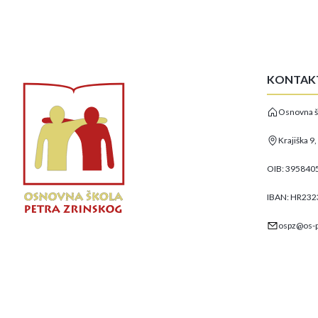
KONTAK
Osnovna š
Krajiška 9
OIB: 395840
IBAN: HR23
ospz@os-p