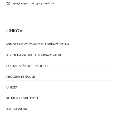
ospz@os-pzrinskog-zg.skole.hr
LINKOVI
MINISTARSTVO ZNANOSTI I OBRAZOVANJA
AGENCIJA ZA ODGOJ I OBRAZOVANJE
PORTAL ZA ŠKOLE - SKOLE.HR
PROGRAM E-ŠKOLE
UNICEF
RH MUP RED BUTTON
ARHIVA WEBA