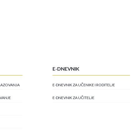
E-DNEVNIK
BRAZOVANJA
E-DNEVNIK ZA UČENIKE I RODITELJE
OVANJE
E-DNEVNIK ZA UČITELJE