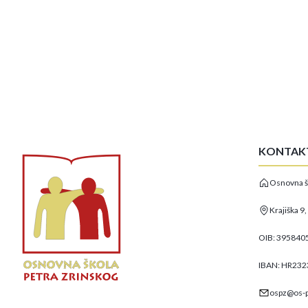
KONTAK
Osnovna š
Krajiška 9
OIB: 395840
IBAN: HR23
ospz@os-p