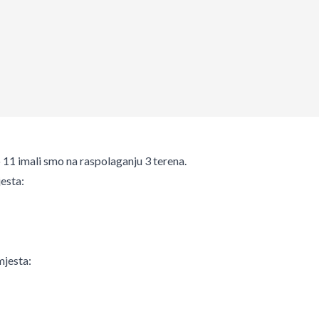
o 11 imali smo na raspolaganju 3 terena.
jesta:
mjesta: