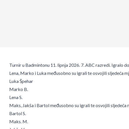
Turnir u Badmintonu 11. lipnja 2026. 7. ABC razredi. Igralo d
Lena, Marko i Luka međusobno su igrali te osvojili sljedeća m
Luka Špehar
Marko B.
Lena S.
Maks, Jakša i Bartol međusobno su igrali te osvojili sljedeća 
Bartol S.
Maks. M.