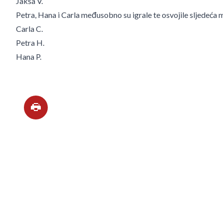
Jakša V.
Petra, Hana i Carla međusobno su igrale te osvojile sljedeća 
Carla C.
Petra H.
Hana P.