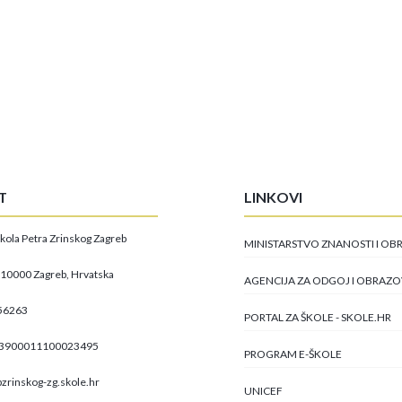
T
LINKOVI
kola Petra Zrinskog Zagreb
MINISTARSTVO ZNANOSTI I O
, 10000 Zagreb, Hrvatska
AGENCIJA ZA ODGOJ I OBRAZ
56263
PORTAL ZA ŠKOLE - SKOLE.HR
23900011100023495
PROGRAM E-ŠKOLE
zrinskog-zg.skole.hr
UNICEF