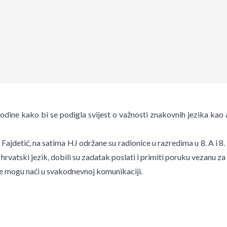
dine kako bi se podigla svijest o važnosti znakovnih jezika kao au
ajdetić, na satima HJ održane su radionice u razredima u 8. A i 8
vatski jezik, dobili su zadatak poslati i primiti poruku vezanu za
obe mogu naći u svakodnevnoj komunikaciji.