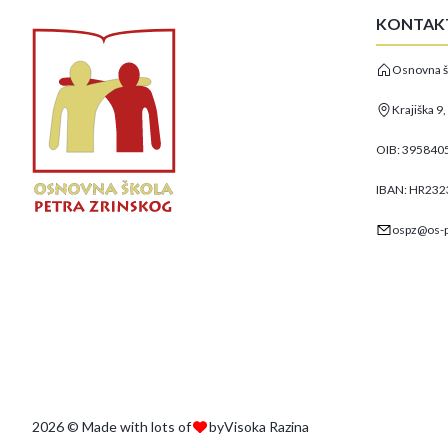
KONTAK
Osnovna š
Krajiška 9
OIB: 395840
IBAN: HR23
ospz@os-p
2026 © Made with lots of
by
Visoka Razina