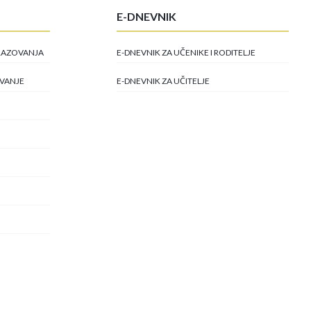
E-DNEVNIK
BRAZOVANJA
E-DNEVNIK ZA UČENIKE I RODITELJE
OVANJE
E-DNEVNIK ZA UČITELJE