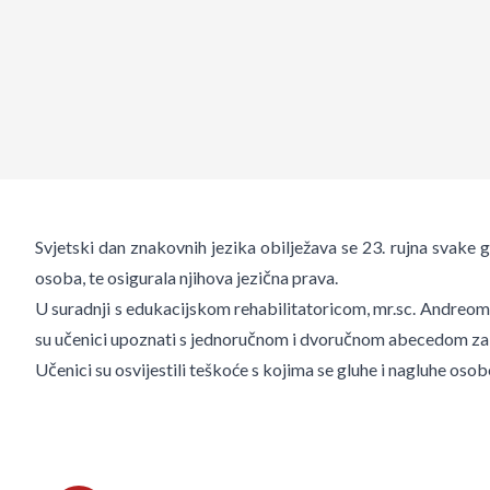
Svjetski dan znakovnih jezika obilježava se 23. rujna svake go
osoba, te osigurala njihova jezična prava.
U suradnji s edukacijskom rehabilitatoricom, mr.sc. Andreom F
su učenici upoznati s jednoručnom i dvoručnom abecedom za hr
Učenici su osvijestili teškoće s kojima se gluhe i nagluhe os