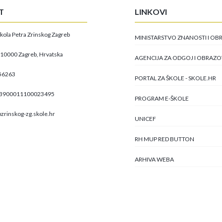
T
LINKOVI
kola Petra Zrinskog Zagreb
MINISTARSTVO ZNANOSTI I O
, 10000 Zagreb, Hrvatska
AGENCIJA ZA ODGOJ I OBRAZ
56263
PORTAL ZA ŠKOLE - SKOLE.HR
23900011100023495
PROGRAM E-ŠKOLE
zrinskog-zg.skole.hr
UNICEF
RH MUP RED BUTTON
ARHIVA WEBA