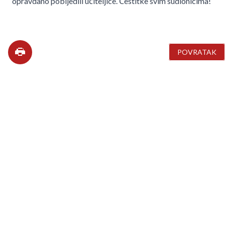
opravdano pobijedili učiteljice. Čestitke svim sudionicima!
POVRATAK