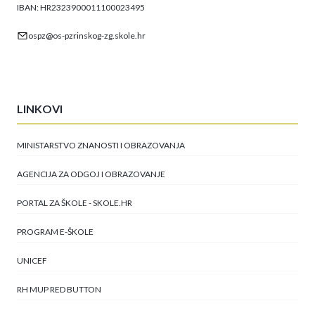
IBAN: HR2323900011100023495
ospz@os-pzrinskog-zg.skole.hr
LINKOVI
MINISTARSTVO ZNANOSTI I OBRAZOVANJA
AGENCIJA ZA ODGOJ I OBRAZOVANJE
PORTAL ZA ŠKOLE - SKOLE.HR
PROGRAM E-ŠKOLE
UNICEF
RH MUP RED BUTTON