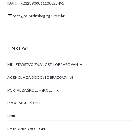
IBAN: HR2323900011100023495
ospz@os-pzrinskog-zg.skole.hr
LINKOVI
MINISTARSTVO ZNANOSTI I OBRAZOVANJA
AGENCIJA ZA ODGOJ I OBRAZOVANJE
PORTAL ZA ŠKOLE - SKOLE.HR
PROGRAM E-ŠKOLE
UNICEF
RH MUP RED BUTTON