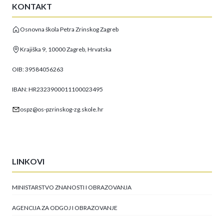
KONTAKT
Osnovna škola Petra Zrinskog Zagreb
Krajiška 9, 10000 Zagreb, Hrvatska
OIB: 39584056263
IBAN: HR2323900011100023495
ospz@os-pzrinskog-zg.skole.hr
LINKOVI
MINISTARSTVO ZNANOSTI I OBRAZOVANJA
AGENCIJA ZA ODGOJ I OBRAZOVANJE