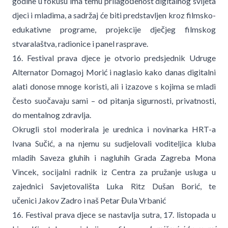
godine u fokusu ima temu prilagođenost digitalnog svijeta
djeci i mladima, a sadržaj će biti predstavljen kroz filmsko-
edukativne programe, projekcije dječjeg filmskog
stvaralaštva, radionice i panel rasprave.
16. Festival prava djece je otvorio predsjednik Udruge
Alternator Domagoj Morić i naglasio kako danas digitalni
alati donose mnoge koristi, ali i izazove s kojima se mladi
često suočavaju sami – od pitanja sigurnosti, privatnosti,
do mentalnog zdravlja.
Okrugli stol moderirala je urednica i novinarka HRT-a
Ivana Sučić, a na njemu su sudjelovali voditeljica kluba
mladih Saveza gluhih i nagluhih Grada Zagreba Mona
Vincek, socijalni radnik iz Centra za pružanje usluga u
zajednici Savjetovališta Luka Ritz Dušan Borić, te
učenici Jakov Zadro i naš Petar Đula Vrbanić
16. Festival prava djece se nastavlja sutra, 17. listopada u