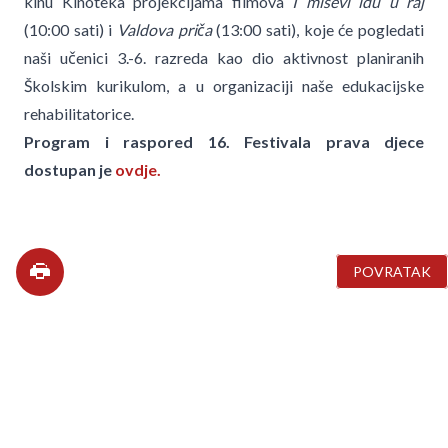
kinu Kinoteka projekcijama filmova
I miševi idu u raj
(10:00 sati) i
Valdova priča
(13:00 sati), koje će pogledati
naši učenici 3.-6. razreda kao dio aktivnost planiranih
Školskim kurikulom, a u organizaciji naše edukacijske
rehabilitatorice.
Program i raspored 16. Festivala prava djece
dostupan je
ovdje.
POVRATAK