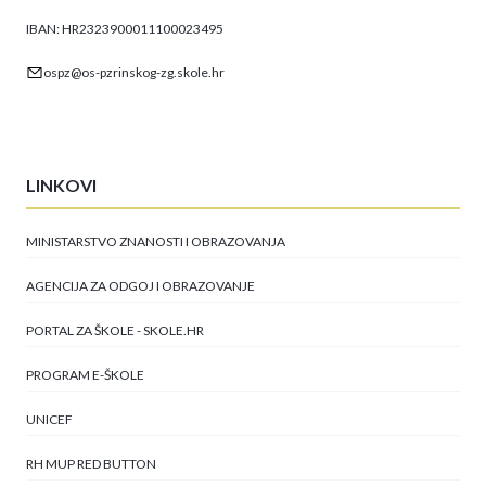
IBAN: HR2323900011100023495
ospz@os-pzrinskog-zg.skole.hr
LINKOVI
MINISTARSTVO ZNANOSTI I OBRAZOVANJA
AGENCIJA ZA ODGOJ I OBRAZOVANJE
PORTAL ZA ŠKOLE - SKOLE.HR
PROGRAM E-ŠKOLE
UNICEF
RH MUP RED BUTTON