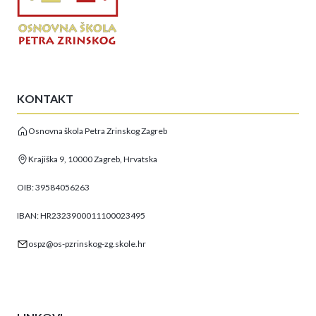
KONTAKT
Osnovna škola Petra Zrinskog Zagreb
Krajiška 9, 10000 Zagreb, Hrvatska
OIB: 39584056263
IBAN: HR2323900011100023495
ospz@os-pzrinskog-zg.skole.hr