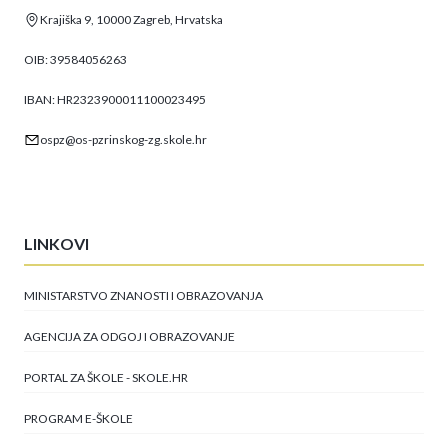
Krajiška 9, 10000 Zagreb, Hrvatska
OIB: 39584056263
IBAN: HR2323900011100023495
ospz@os-pzrinskog-zg.skole.hr
LINKOVI
MINISTARSTVO ZNANOSTI I OBRAZOVANJA
AGENCIJA ZA ODGOJ I OBRAZOVANJE
PORTAL ZA ŠKOLE - SKOLE.HR
PROGRAM E-ŠKOLE